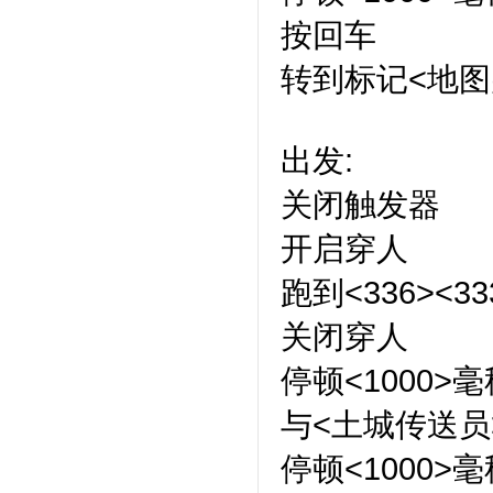
按回车
转到标记<地图
出发:
关闭触发器
开启穿人
跑到<336><3
关闭穿人
停顿<1000>毫
与<土城传送员
停顿<1000>毫